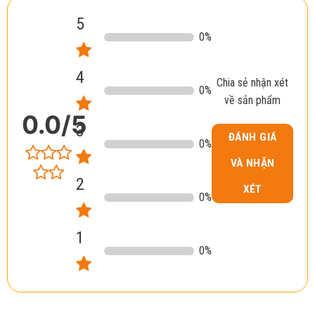
5
0
%
4
Chia sẻ nhận xét
0
%
về sản phẩm
0.0
/5
3
ĐÁNH GIÁ
0
%
VÀ NHẬN
2
XÉT
0
%
1
0
%