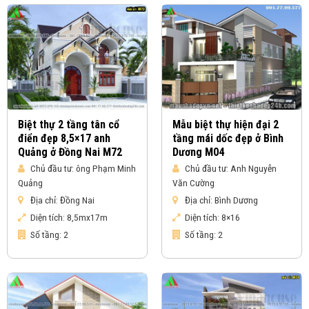
Biệt thự 2 tầng tân cổ
Mẫu biệt thự hiện đại 2
điển đẹp 8,5×17 anh
tầng mái dốc đẹp ở Bình
Quảng ở Đồng Nai M72
Dương M04
Chủ đầu tư:
ông Phạm Minh
Chủ đầu tư:
Anh Nguyễn
Quảng
Văn Cường
Địa chỉ:
Đồng Nai
Địa chỉ:
Bình Dương
Diện tích:
8,5mx17m
Diện tích:
8×16
Số tầng:
2
Số tầng:
2