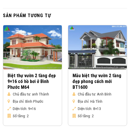
SẢN PHẨM TƯƠNG TỰ
Biệt thự vườn 2 tầng đẹp
Mẫu biệt thự vườn 2 tầng
9×16 có hồ bơi ở Bình
đẹp phong cách mới
Phước M64
BT1600
Chủ đầu tư:
anh Thành
Chủ đầu tư:
Anh Bính
Địa chỉ:
Bình Phước
Địa chỉ:
Hà Tĩnh
Diện tích:
9×16
Diện tích:
8×13
Số tầng:
2
Số tầng:
2