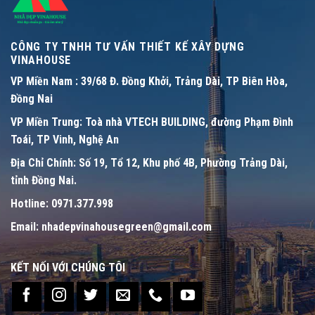
CÔNG TY TNHH TƯ VẤN THIẾT KẾ XÂY DỰNG
VINAHOUSE
VP Miền Nam :
39/68 Đ. Đồng Khởi, Trảng Dài, TP Biên Hòa,
Đồng Nai
VP Miền Trung:
Toà nhà VTECH BUILDING, đường Phạm Đình
Toái, TP Vinh, Nghệ An
Địa Chỉ Chính:
Số 19, Tổ 12, Khu phố 4B, Phường Trảng Dài,
tỉnh Đồng Nai.
Hotline:
0971.377.998
Email:
nhadepvinahousegreen@gmail.com
KẾT NỐI VỚI CHÚNG TÔI