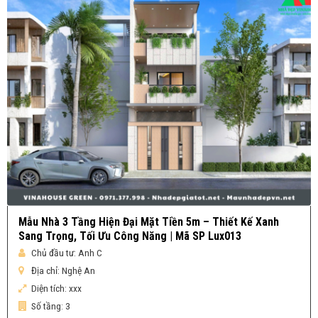
Mẫu Nhà 3 Tầng Hiện Đại Mặt Tiền 5m – Thiết Kế Xanh
Sang Trọng, Tối Ưu Công Năng | Mã SP Lux013
Chủ đầu tư:
Anh C
Địa chỉ:
Nghệ An
Diện tích:
xxx
Số tầng:
3