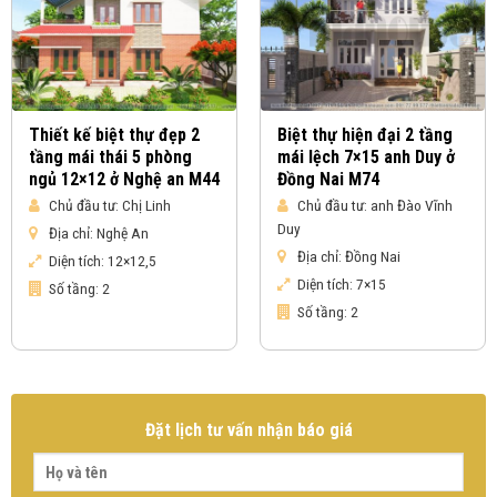
Thiết kế biệt thự đẹp 2
Biệt thự hiện đại 2 tầng
tầng mái thái 5 phòng
mái lệch 7×15 anh Duy ở
ngủ 12×12 ở Nghệ an M44
Đồng Nai M74
Chủ đầu tư:
Chị Linh
Chủ đầu tư:
anh Đào Vĩnh
Duy
Địa chỉ:
Nghệ An
Địa chỉ:
Đồng Nai
Diện tích:
12×12,5
Diện tích:
7×15
Số tầng:
2
Số tầng:
2
Đặt lịch tư vấn nhận báo giá