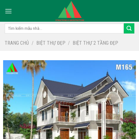
Skip
to
content
Tìm
kiếm:
TRANG CHỦ
/
BIỆT THỰ ĐẸP
/
BIỆT THỰ 2 TẦNG ĐẸP