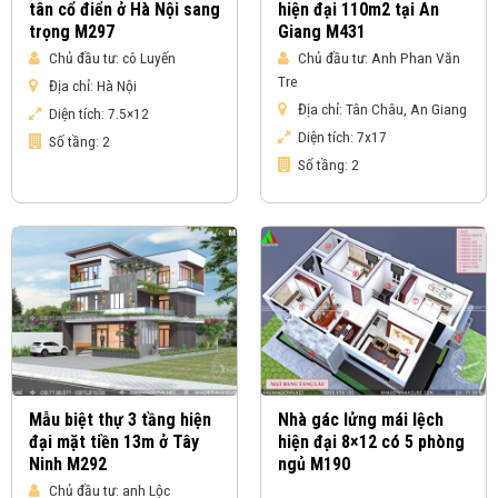
tân cổ điển ở Hà Nội sang
hiện đại 110m2 tại An
trọng M297
Giang M431
Chủ đầu tư:
cô Luyến
Chủ đầu tư:
Anh Phan Văn
Tre
Địa chỉ:
Hà Nội
Địa chỉ:
Tân Châu, An Giang
Diện tích:
7.5×12
Diện tích:
7x17
Số tầng:
2
Số tầng:
2
Mẫu biệt thự 3 tầng hiện
Nhà gác lửng mái lệch
đại mặt tiền 13m ở Tây
hiện đại 8×12 có 5 phòng
Ninh M292
ngủ M190
Chủ đầu tư:
anh Lộc