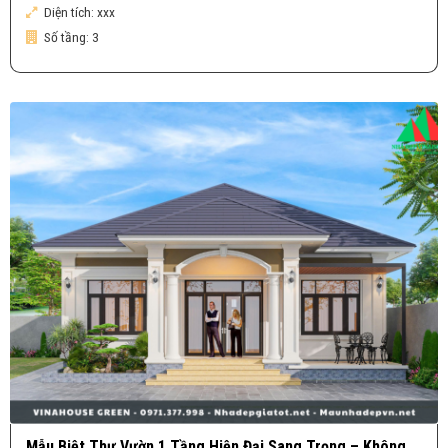
Diện tích:
xxx
Số tầng:
3
Mẫu Biệt Thự Vườn 1 Tầng Hiện Đại Sang Trọng – Không