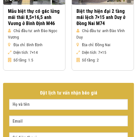
Mẫu biệt thự có gác lửng
Biệt thự hiện đại 2 tầng
mái thái 8,5×16,5 anh
mái lệch 7×15 anh Duy ở
Vương ở Bình Định M46
Đồng Nai M74
Chủ đầu tư:
anh Đào Ngọc
Chủ đầu tư:
anh Đào Vĩnh
Vương
Duy
Địa chỉ:
Bình Định
Địa chỉ:
Đồng Nai
Diện tích:
7×14
Diện tích:
7×15
Số tầng:
1.5
Số tầng:
2
Đặt lịch tư vấn nhận báo giá