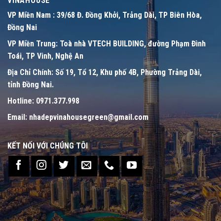
VINAHOUSE
VP Miền Nam :
39/68 Đ. Đồng Khởi, Trảng Dài, TP Biên Hòa,
Đồng Nai
VP Miền Trung:
Toà nhà VTECH BUILDING, đường Phạm Đình
Toái, TP Vinh, Nghệ An
Địa Chỉ Chính:
Số 19, Tổ 12, Khu phố 4B, Phường Trảng Dài,
tỉnh Đồng Nai.
Hotline:
0971.377.998
Email:
nhadepvinahousegreen@gmail.com
KẾT NỐI VỚI CHÚNG TÔI