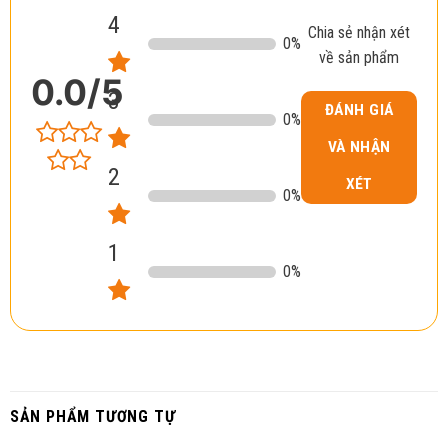
4
Chia sẻ nhận xét
0
%
về sản phẩm
0.0
/5
3
ĐÁNH GIÁ
0
%
VÀ NHẬN
2
XÉT
0
%
1
0
%
SẢN PHẨM TƯƠNG TỰ