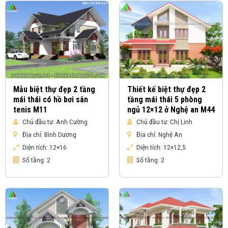
Mẫu biệt thự đẹp 2 tầng
Thiết kế biệt thự đẹp 2
mái thái có hồ bơi sân
tầng mái thái 5 phòng
tenis M11
ngủ 12×12 ở Nghệ an M44
Chủ đầu tư:
Anh Cường
Chủ đầu tư:
Chị Linh
Địa chỉ:
Bình Dương
Địa chỉ:
Nghệ An
Diện tích:
12×16
Diện tích:
12×12,5
Số tầng:
2
Số tầng:
2