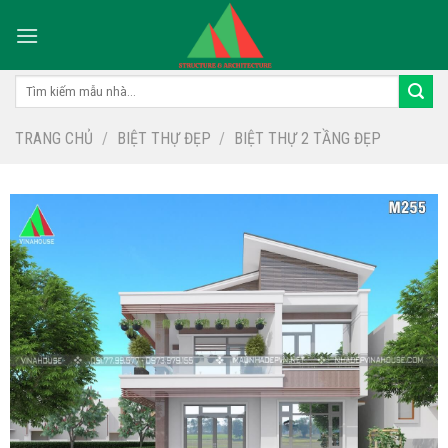
Skip
to
content
Tìm
kiếm:
TRANG CHỦ
/
BIỆT THỰ ĐẸP
/
BIỆT THỰ 2 TẦNG ĐẸP