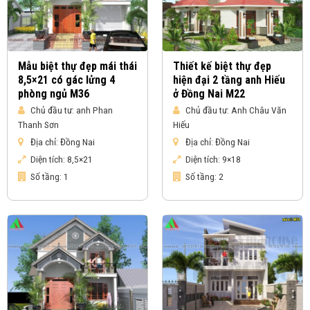
Mẫu biệt thự đẹp mái thái
Thiết kế biệt thự đẹp
8,5×21 có gác lửng 4
hiện đại 2 tầng anh Hiếu
phòng ngủ M36
ở Đồng Nai M22
Chủ đầu tư:
anh Phan
Chủ đầu tư:
Anh Châu Văn
Thanh Sơn
Hiếu
Địa chỉ:
Đồng Nai
Địa chỉ:
Đồng Nai
Diện tích:
8,5×21
Diện tích:
9×18
Số tầng:
1
Số tầng:
2