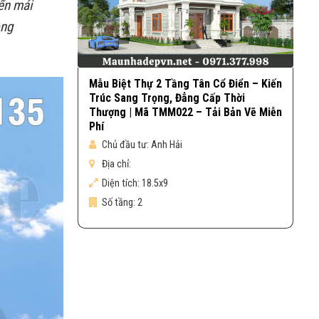
ển mái
ong
Mẫu Biệt Thự 2 Tầng Tân Cổ Điển – Kiến
Trúc Sang Trọng, Đẳng Cấp Thời
Thượng | Mã TMM022 – Tải Bản Vẽ Miễn
Phí
Chủ đầu tư:
Anh Hải
Địa chỉ:
Diện tích:
18.5x9
Số tầng:
2