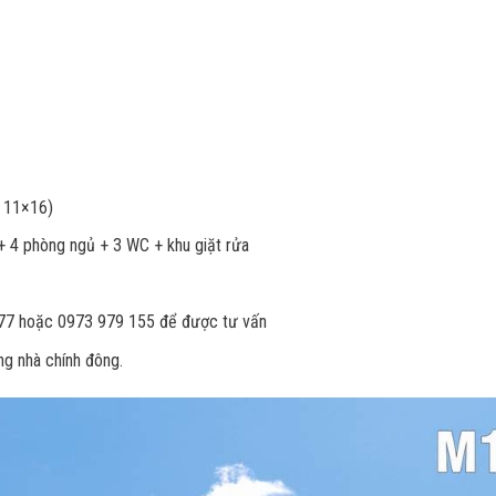
n
à 11×16)
 4 phòng ngủ + 3 WC + khu giặt rửa
9 577 hoặc 0973 979 155 để được tư vấn
g nhà chính đông.