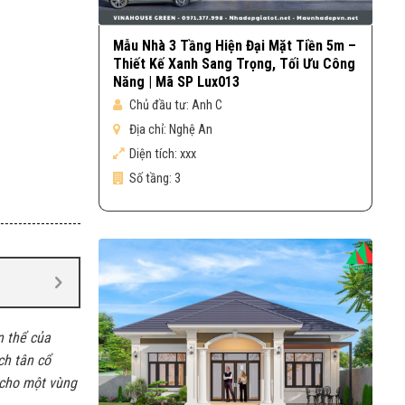
Mẫu Nhà 3 Tầng Hiện Đại Mặt Tiền 5m –
Thiết Kế Xanh Sang Trọng, Tối Ưu Công
Năng | Mã SP Lux013
Chủ đầu tư:
Anh C
Địa chỉ:
Nghệ An
Diện tích:
xxx
Số tầng:
3
n thể của
ch tân cổ
 cho một vùng