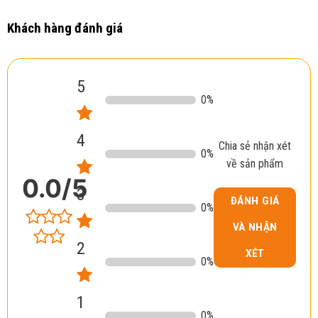
Khách hàng đánh giá
5
0
%
4
Chia sẻ nhận xét
0
%
về sản phẩm
0.0
/5
3
ĐÁNH GIÁ
0
%
VÀ NHẬN
2
XÉT
0
%
1
0
%