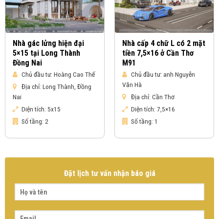
Nhà gác lửng hiện đại
Nhà cấp 4 chữ L có 2 mặt
5×15 tại Long Thành
tiền 7,5×16 ở Cần Thơ
Đồng Nai
M91
Chủ đầu tư:
Hoàng Cao Thế
Chủ đầu tư:
anh Nguyễn
Văn Hà
Địa chỉ:
Long Thành, Đồng
Nai
Địa chỉ:
Cần Thơ
Diện tích:
5x15
Diện tích:
7,5×16
Số tầng:
2
Số tầng:
1
Đặt lịch tư vấn nhận báo giá