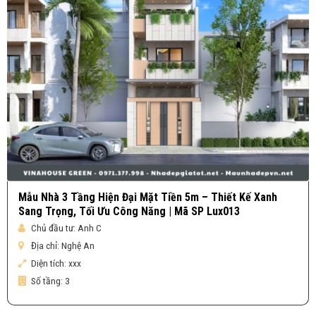
Mẫu Nhà 3 Tầng Hiện Đại Mặt Tiền 5m – Thiết Kế Xanh
Sang Trọng, Tối Ưu Công Năng | Mã SP Lux013
Chủ đầu tư:
Anh C
Địa chỉ:
Nghệ An
Diện tích:
xxx
Số tầng:
3