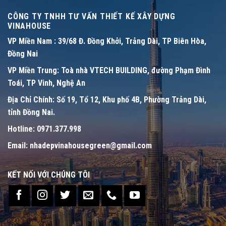
CÔNG TY TNHH TƯ VẤN THIẾT KẾ XÂY DỰNG
VINAHOUSE
VP Miền Nam :
39/68 Đ. Đồng Khởi, Trảng Dài, TP Biên Hòa,
Đồng Nai
VP Miền Trung:
Toà nhà VTECH BUILDING, đường Phạm Đình
Toái, TP Vinh, Nghệ An
Địa Chỉ Chính:
Số 19, Tổ 12, Khu phố 4B, Phường Trảng Dài,
tỉnh Đồng Nai.
Hotline:
0971.377.998
Email:
nhadepvinahousegreen@gmail.com
KẾT NỐI VỚI CHÚNG TÔI