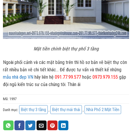
Mặt tiền chính biệt thự phố 3 tầng
Ngoài phối cảnh và các mặt bằng trên thì hồ sơ bản vẽ biệt thự còn
rất nhiều bản vẽ chi tiết khác… Để được tư vấn và thiết kế những
mẫu nhà đẹp VN
hãy liên hệ
091.77.99.577
hoặc
0973.979.155
gặp
đội ngũ kiến trúc sư của chúng tôi. Thân ái
Mã:
1997
Biệt thự 3 tầng
Biệt thự mái thái
Nhà Phố 2 Mặt Tiền
Danh mục:
,
,