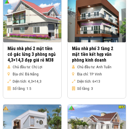
Mẫu nhà phố 2 mặt tiền
Mẫu nhà phố 3 tầng 2
có gác lửng 3 phòng ngủ
mặt tiền kết hợp văn
4,3×14,3 đẹp giá rẻ M38
phòng kinh doanh
Chủ đầu tư:
Chị Lợi
Chủ đầu tư:
Anh Tuấn
Địa chỉ:
Đà Nẵng
Địa chỉ:
TP Vinh
Diện tích:
4,3×14,3
Diện tích:
6×13
Số tầng:
1.5
Số tầng:
3