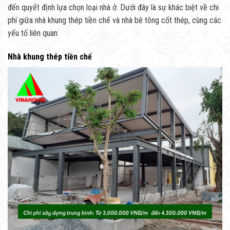
đến quyết định lựa chọn loại nhà ở. Dưới đây là sự khác biệt về chi
phí giữa nhà khung thép tiền chế và nhà bê tông cốt thép, cùng các
yếu tố liên quan:
Nhà khung thép tiền chế