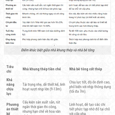
Điểm khác biệt giữa nhà khung thép và nhà bê tông
Tiêu
Nhà khung thép tiền chế
Nhà bê tông cốt thép
chí
Khả
Chịu lực tốt, độ ổn định cao,
năng
Tải trọng nhẹ, dễ thiết kế, linh
phổ biến với nhịp thông dụng
chịu
hoạt vượt nhịp lớn (9-13m).
(tối đa 7m).
lực
Cấu kiện sản xuất sẵn, rút
Phương
Linh hoạt, dễ tạo các chi
ngắn thời gian thi công,
án thiết
tiết phức tạp nhờ đổ tại chỗ
nhưng hạn chế về hoa văn
kế
với cốp pha.