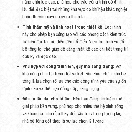
năng chịu lực cao, phù hợp cho các công trình cố định,
lâu dài, đặc biệt tại những khu vực có khí hậu khắc nghiệt
hoặc thường xuyên xảy ra thiên tai.
Tính thẩm mỹ và linh hoạt trong thiết kế:
Loại hình
này cho phép bạn sáng tạo với các phong cách kiến trúc
từ hiện đại, tân cổ điển đến cổ điển. Việc tạo hình và đổ
bê tông tại chỗ giúp dễ dàng thiết kế các chi tiết trang trí
cầu kỳ và độc đáo.
Phù hợp với công trình lớn, quy mô sang trọng:
Với
khả năng chịu tải trọng tốt và kết cấu chắc chắn, nhà bê
tông là lựa chọn tối ưu cho các công trình yêu cầu sự ổn
định cao và thể hiện đẳng cấp, sang trọng.
Đầu tư lâu dài cho tổ ấm:
Nếu bạn đang tìm kiếm một
giải pháp bền vững, phù hợp cho nhiều thế hệ sinh sống
và không có nhu cầu thay đổi cấu trúc trong tương lai,
nhà bê tông cốt thép là sự lựa chọn lý tưởng.