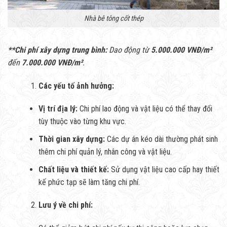
Nhà bê tông cốt thép
**Chi phí xây dựng trung bình:
Dao động từ
5.000.000 VNĐ/m²
đến
7.000.000 VNĐ/m²
.
Các yếu tố ảnh hưởng:
Vị trí địa lý:
Chi phí lao động và vật liệu có thể thay đổi
tùy thuộc vào từng khu vực.
Thời gian xây dựng:
Các dự án kéo dài thường phát sinh
thêm chi phí quản lý, nhân công và vật liệu.
Chất liệu và thiết kế:
Sử dụng vật liệu cao cấp hay thiết
kế phức tạp sẽ làm tăng chi phí.
Lưu ý về chi phí: