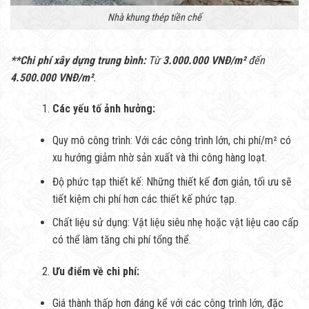
Nhà khung thép tiền chế
**Chi phí xây dựng trung bình:
Từ
3.000.000 VNĐ/m²
đến
4.500.000 VNĐ/m²
.
Các yếu tố ảnh hưởng:
Quy mô công trình: Với các công trình lớn, chi phí/m² có
xu hướng giảm nhờ sản xuất và thi công hàng loạt.
Độ phức tạp thiết kế: Những thiết kế đơn giản, tối ưu sẽ
tiết kiệm chi phí hơn các thiết kế phức tạp.
Chất liệu sử dụng: Vật liệu siêu nhẹ hoặc vật liệu cao cấp
có thể làm tăng chi phí tổng thể.
Ưu điểm về chi phí:
Giá thành thấp hơn đáng kể với các công trình lớn, đặc