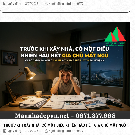
Ngày đăng: 13/07/2026
Người đăng: dinhanh0977
TRƯỚC KHI XÂY NHÀ, CÓ MỘT ĐIỀU KHIẾN HẦU HẾT GIA CHỦ MẤT NGỦ
Ngày đăng: 17/06/2026
Người đăng: dinhanh0977