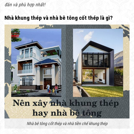
đắn và phù hợp nhất!
Nhà khung thép và nhà bê tông cốt thép là gì?
Nhà bê tông cốt thép và nhà tiền chế khung thép