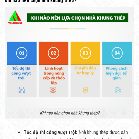
Khi nào nên chọn nhà khung thép?
Khi nào nên chọn nhà khung thép?
Tốc độ thi công vượt trội:
Nhà khung thép được sản