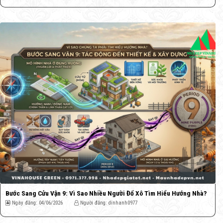
Bước Sang Cửu Vận 9: Vì Sao Nhiều Người Đổ Xô Tìm Hiểu Hướng Nhà?
Ngày đăng: 04/06/2026
Người đăng: dinhanh0977