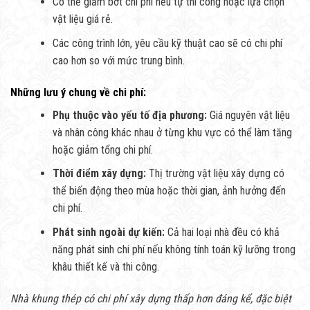
Có thể giảm bớt chi phí nếu tự thi công hoặc lựa chọn
vật liệu giá rẻ.
Các công trình lớn, yêu cầu kỹ thuật cao sẽ có chi phí
cao hơn so với mức trung bình.
Những lưu ý chung về chi phí:
Phụ thuộc vào yếu tố địa phương:
Giá nguyên vật liệu
và nhân công khác nhau ở từng khu vực có thể làm tăng
hoặc giảm tổng chi phí.
Thời điểm xây dựng:
Thị trường vật liệu xây dựng có
thể biến động theo mùa hoặc thời gian, ảnh hưởng đến
chi phí.
Phát sinh ngoài dự kiến:
Cả hai loại nhà đều có khả
năng phát sinh chi phí nếu không tính toán kỹ lưỡng trong
khâu thiết kế và thi công.
Nhà khung thép có chi phí xây dựng thấp hơn đáng kể, đặc biệt