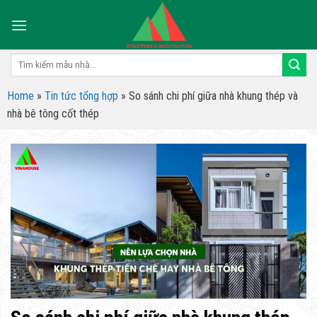
Skip
to
content
Tìm
kiếm:
Home
»
Tin tức tổng hợp
»
So sánh chi phí giữa nhà khung thép và
nhà bê tông cốt thép