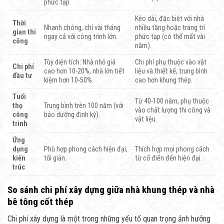
phức tạp.
Kéo dài, đặc biệt với nhà
Thời
Nhanh chóng, chỉ vài tháng
nhiều tầng hoặc trang trí
gian thi
ngay cả với công trình lớn.
phức tạp (có thể mất vài
công
năm).
Tùy diện tích: Nhà nhỏ giá
Chi phí phụ thuộc vào vật
Chi phí
cao hơn 10-20%, nhà lớn tiết
liệu và thiết kế, trung bình
đầu tư
kiệm hơn 10-50%.
cao hơn khung thép.
Tuổi
Từ 40-100 năm, phụ thuộc
thọ
Trung bình trên 100 năm (với
vào chất lượng thi công và
công
bảo dưỡng định kỳ).
vật liệu.
trình
Ứng
dụng
Phù hợp phong cách hiện đại,
Thích hợp mọi phong cách
kiến
tối giản.
từ cổ điển đến hiện đại.
trúc
So sánh chi phí xây dựng giữa nhà khung thép và nhà
bê tông cốt thép
Chi phí xây dựng là một trong những yếu tố quan trọng ảnh hưởng