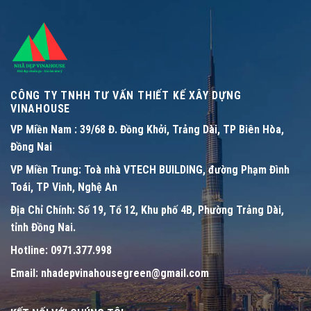
CÔNG TY TNHH TƯ VẤN THIẾT KẾ XÂY DỰNG
VINAHOUSE
VP Miền Nam :
39/68 Đ. Đồng Khởi, Trảng Dài, TP Biên Hòa,
Đồng Nai
VP Miền Trung:
Toà nhà VTECH BUILDING, đường Phạm Đình
Toái, TP Vinh, Nghệ An
Địa Chỉ Chính:
Số 19, Tổ 12, Khu phố 4B, Phường Trảng Dài,
tỉnh Đồng Nai.
Hotline:
0971.377.998
Email:
nhadepvinahousegreen@gmail.com