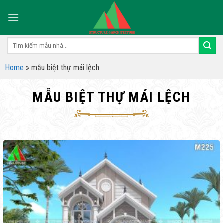
Skip
to
content
Tìm
kiếm:
Home
»
mẫu biệt thự mái lệch
MẪU BIỆT THỰ MÁI LỆCH