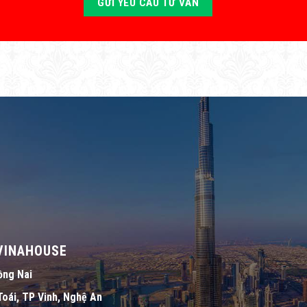
 VINAHOUSE
ồng Nai
oái, TP Vinh, Nghệ An