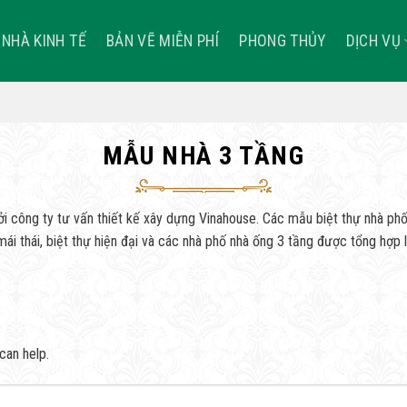
NHÀ KINH TẾ
BẢN VẼ MIỄN PHÍ
PHONG THỦY
DỊCH VỤ
MẪU NHÀ 3 TẦNG
i công ty tư vấn thiết kế xây dựng Vinahouse. Các mẫu biệt thự nhà ph
ái thái, biệt thự hiện đại và các nhà phố nhà ống 3 tầng được tổng hợp 
can help.