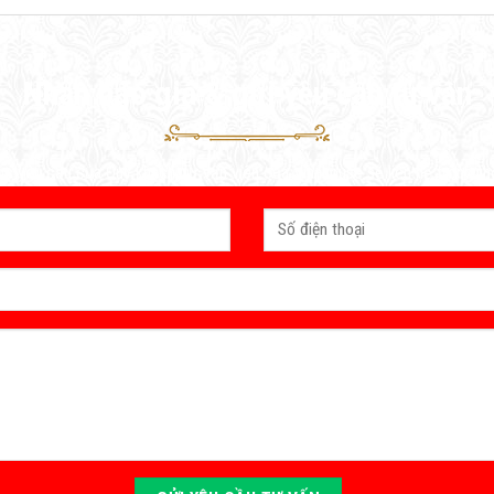
Nhận báo giá & gửi yêu cầu tư vấn
c yêu cầu của Quý khách, tư vấn viên của Vinahouse sẽ liên hệ trong th