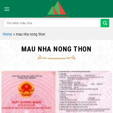
Skip
to
content
Tìm
kiếm:
Home
»
mau nha nong thon
MAU NHA NONG THON