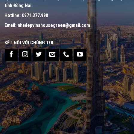
tỉnh Đồng Nai.
Hotline:
0971.377.998
Email:
nhadepvinahousegreen@gmail.com
KẾT NỐI VỚI CHÚNG TÔI