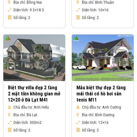
Địa chỉ:
Đồng Nai
Địa chỉ:
Bình Thuận
Diện tích:
9.5×18.5
Diện tích:
10×16
Số tầng:
2
Số tầng:
2
Biệt thự villa đẹp 2 tầng
Mẫu biệt thự đẹp 2 tầng
2 mặt tiền không gian mở
mái thái có hồ bơi sân
12×20 ở Đà Lạt M41
tenis M11
Chủ đầu tư:
Anh Hiếu
Chủ đầu tư:
Anh Cường
Địa chỉ:
Đà Lạt
Địa chỉ:
Bình Dương
Diện tích:
300m2
Diện tích:
12×16
Số tầng:
2
Số tầng:
2