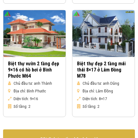
Biệt thự vườn 2 tầng đẹp
Biệt thự đẹp 2 tầng mái
9×16 có hồ bơi ở Bình
thái 8×17 ở Lâm Đồng
Phước M64
M78
Chủ đầu tư:
anh Thành
Chủ đầu tư:
anh Dũng
Địa chỉ:
Bình Phước
Địa chỉ:
Lâm Đồng
Diện tích:
9×16
Diện tích:
8×17
Số tầng:
2
Số tầng:
2