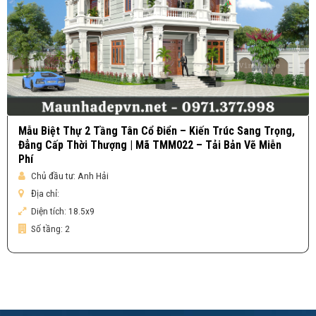
Mẫu Biệt Thự 2 Tầng Tân Cổ Điển – Kiến Trúc Sang Trọng,
Đẳng Cấp Thời Thượng | Mã TMM022 – Tải Bản Vẽ Miễn
Phí
Chủ đầu tư:
Anh Hải
Địa chỉ:
Diện tích:
18.5x9
Số tầng:
2