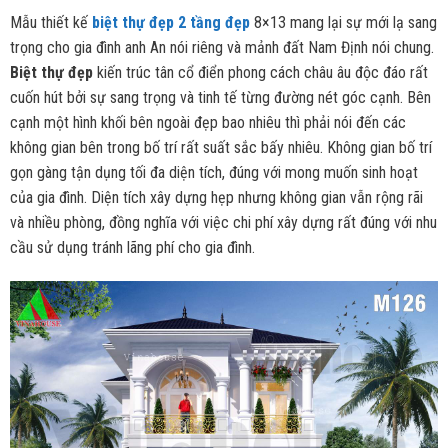
Mẫu thiết kế
biệt thự đẹp 2 tầng đẹp
8×13 mang lại sự mới lạ sang
trọng cho gia đình anh An nói riêng và mảnh đất Nam Định nói chung.
Biệt thự đẹp
kiến trúc tân cổ điển phong cách châu âu độc đáo rất
cuốn hút bởi sự sang trọng và tinh tế từng đường nét góc cạnh. Bên
cạnh một hình khối bên ngoài đẹp bao nhiêu thì phải nói đến các
không gian bên trong bố trí rất suất sắc bấy nhiêu. Không gian bố trí
gọn gàng tận dụng tối đa diện tích, đúng với mong muốn sinh hoạt
của gia đình. Diện tích xây dựng hẹp nhưng không gian vẫn rộng rãi
và nhiều phòng, đồng nghĩa với việc chi phí xây dựng rất đúng với nhu
cầu sử dụng tránh lãng phí cho gia đình.