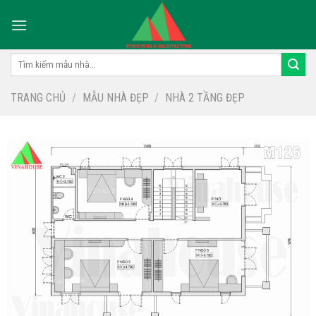
Skip
to
content
Tìm
kiếm:
TRANG CHỦ
/
MẪU NHÀ ĐẸP
/
NHÀ 2 TẦNG ĐẸP