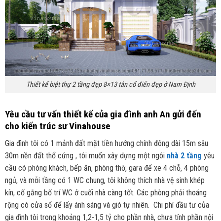
Thiết kế biệt thự 2 tầng đẹp 8×13 tân cổ điển đẹp ở Nam Định
Yêu cầu tư vấn thiết kế của gia đình anh An gửi đến
cho kiến trúc sư Vinahouse
Gia đình tôi có 1 mảnh đất mặt tiền hướng chính đông dài 15m sâu
30m nền đất thổ cứng , tôi muốn xây dựng một ngôi
nhà 2 tầng
yêu
cầu có phòng khách, bếp ăn, phòng thờ, gara để xe 4 chỗ, 4 phòng
ngủ, và mỗi tầng có 1 WC chung, tôi không thích nhà vệ sinh khép
kín, cố gắng bố trí WC ở cuối nhà càng tốt. Các phòng phải thoáng
rộng có cửa sổ để lấy ánh sáng và gió tự nhiên. Chi phí đầu tư của
gia đình tôi trong khoảng 1,2-1,5 tỷ cho phần nhà, chưa tính phần nội