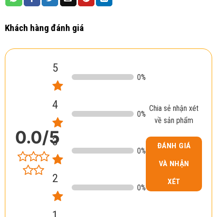
Khách hàng đánh giá
5
0
%
4
Chia sẻ nhận xét
0
%
về sản phẩm
0.0
/5
3
ĐÁNH GIÁ
0
%
VÀ NHẬN
2
XÉT
0
%
1