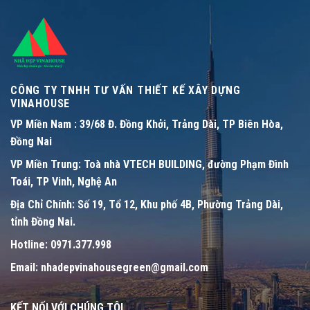
CÔNG TY TNHH TƯ VẤN THIẾT KẾ XÂY DỰNG
VINAHOUSE
VP Miền Nam :
39/68 Đ. Đồng Khởi, Trảng Dài, TP Biên Hòa,
Đồng Nai
VP Miền Trung:
Toà nhà VTECH BUILDING, đường Phạm Đình
Toái, TP Vinh, Nghệ An
Địa Chỉ Chính:
Số 19, Tổ 12, Khu phố 4B, Phường Trảng Dài,
tỉnh Đồng Nai.
Hotline:
0971.377.998
Email:
nhadepvinahousegreen@gmail.com
KẾT NỐI VỚI CHÚNG TÔI