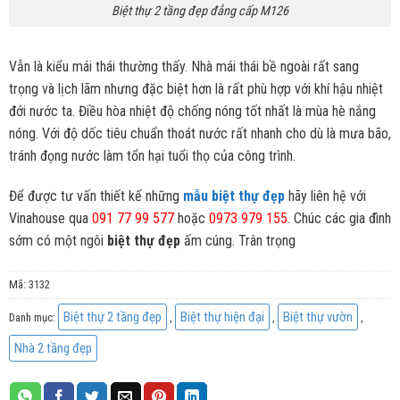
Biệt thự 2 tầng đẹp đẳng cấp M126
Vẫn là kiểu mái thái thường thấy. Nhà mái thái bề ngoài rất sang
trọng và lịch lãm nhưng đặc biệt hơn là rất phù hợp với khí hậu nhiệt
đới nước ta. Điều hòa nhiệt độ chống nóng tốt nhất là mùa hè nắng
nóng. Với độ dốc tiêu chuẩn thoát nước rất nhanh cho dù là mưa bão,
tránh đọng nước làm tổn hại tuổi thọ của công trình.
Để được tư vấn thiết kế những
mẫu biệt thự đẹp
hãy liên hệ với
Vinahouse qua
091 77 99 577
hoặc
0973 979 155
. Chúc các gia đình
sớm có một ngôi
biệt thự đẹp
ấm cúng. Trân trọng
Mã:
3132
Biệt thự 2 tầng đẹp
Biệt thự hiện đại
Biệt thự vườn
Danh mục:
,
,
,
Nhà 2 tầng đẹp