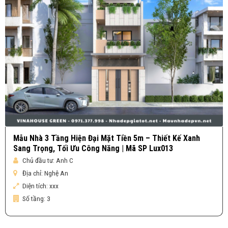
Mẫu Nhà 3 Tầng Hiện Đại Mặt Tiền 5m – Thiết Kế Xanh
Sang Trọng, Tối Ưu Công Năng | Mã SP Lux013
Chủ đầu tư:
Anh C
Địa chỉ:
Nghệ An
Diện tích:
xxx
Số tầng:
3