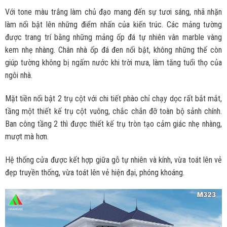
Với tone màu trắng làm chủ đạo mang đến sự tươi sáng, nhã nhặn
làm nổi bật lên những điểm nhấn của kiến trúc. Các mảng tường
được trang trí bằng những mảng ốp đá tự nhiên vân marble vàng
kem nhẹ nhàng. Chân nhà ốp đá đen nổi bật, không những thế còn
giúp tường không bị ngấm nước khi trời mưa, làm tăng tuổi thọ của
ngôi nhà.
Mặt tiền nổi bật 2 trụ cột với chi tiết phào chỉ chạy dọc rất bắt mắt,
tầng một thiết kế trụ cột vuông, chắc chắn đỡ toàn bộ sảnh chính.
Ban công tầng 2 thì được thiết kế trụ tròn tạo cảm giác nhẹ nhàng,
mượt mà hơn.
Hệ thống cửa được kết hợp giữa gỗ tự nhiên và kính, vừa toát lên vẻ
đẹp truyền thống, vừa toát lên vẻ hiện đại, phóng khoáng.