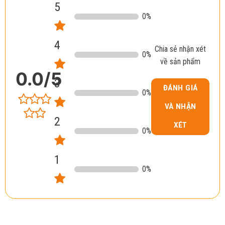
5
0
%
4
Chia sẻ nhận xét
0
%
về sản phẩm
0.0
/5
3
ĐÁNH GIÁ
0
%
VÀ NHẬN
2
XÉT
0
%
1
0
%