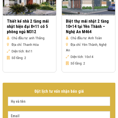
Thiết kế nhà 2 tầng mái
Biệt thự mái nhật 2 tầng
nhật hiện đại 8×11 có 5
10×14 tại Yên Thành –
phòng ngủ M312
Nghệ An M464
Chủ đầu tư:
anh Thắng
Chủ đầu tư:
Anh Toàn
Địa chỉ:
Thanh Hóa
Địa chỉ:
Yên Thành, Nghệ
An
Diện tích:
8x11
Diện tích:
10x14
Số tầng:
2
Số tầng:
2
Đặt lịch tư vấn nhận báo giá