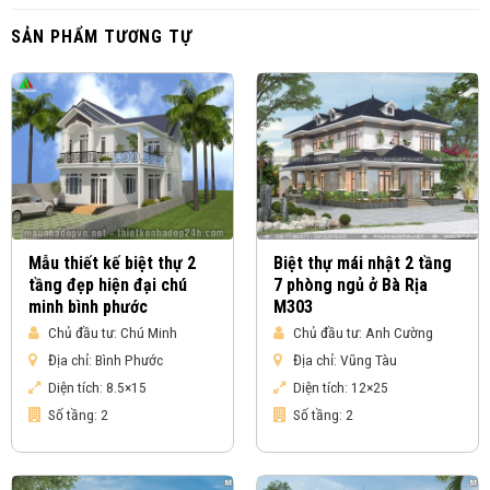
SẢN PHẨM TƯƠNG TỰ
Mẫu thiết kế biệt thự 2
Biệt thự mái nhật 2 tầng
tầng đẹp hiện đại chú
7 phòng ngủ ở Bà Rịa
minh bình phước
M303
Chủ đầu tư:
Chú Minh
Chủ đầu tư:
Anh Cường
Địa chỉ:
Bình Phước
Địa chỉ:
Vũng Tàu
Diện tích:
8.5×15
Diện tích:
12×25
Số tầng:
2
Số tầng:
2