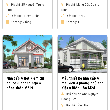
Địa chỉ:
25 Nguyễn Trung
Địa chỉ:
Móng Cái. Quảng
Trực
Ninh
Diện tích:
120m2/sàn
Diện tích:
9×19
Số tầng:
2 tầng
Số tầng:
1
Nhà cấp 4 tiết kiệm chi
Mẫu thiết kế nhà cấp 4
phí có 3 phòng ngủ ở
mái lệch 3 phòng ngủ anh
nông thôn M219
Kiệt ở Biên Hòa M24
Chủ đầu tư:
Anh Nguyễn
Hoàng Kiệt
Địa chỉ:
Đồng Nai