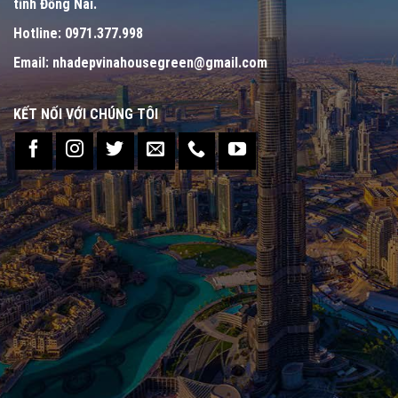
tỉnh Đồng Nai.
Hotline:
0971.377.998
Email:
nhadepvinahousegreen@gmail.com
KẾT NỐI VỚI CHÚNG TÔI