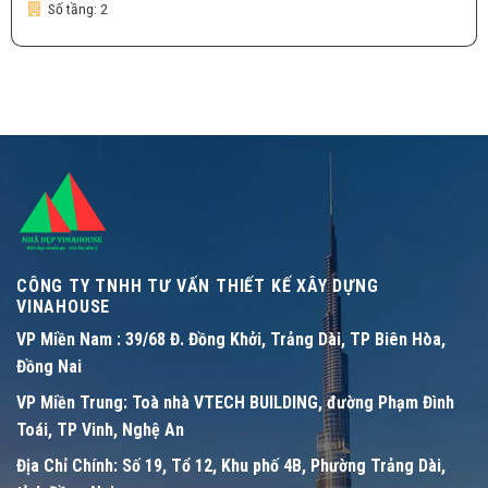
Số tầng:
2
CÔNG TY TNHH TƯ VẤN THIẾT KẾ XÂY DỰNG
VINAHOUSE
VP Miền Nam :
39/68 Đ. Đồng Khởi, Trảng Dài, TP Biên Hòa,
Đồng Nai
VP Miền Trung:
Toà nhà VTECH BUILDING, đường Phạm Đình
Toái, TP Vinh, Nghệ An
Địa Chỉ Chính:
Số 19, Tổ 12, Khu phố 4B, Phường Trảng Dài,