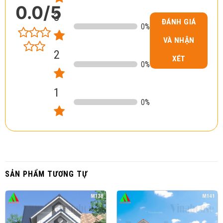
0.0
/5
3
ĐÁNH GIÁ
0
%
VÀ NHẬN
2
XÉT
0
%
1
0
%
SẢN PHẨM TƯƠNG TỰ