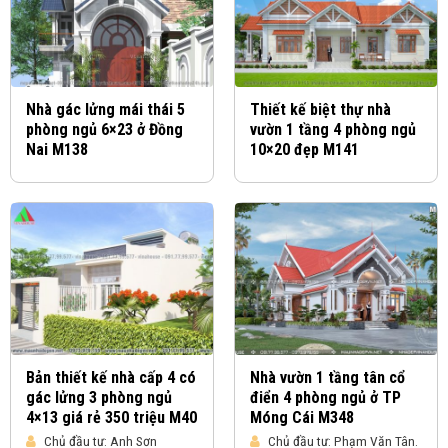
Nhà gác lửng mái thái 5
Thiết kế biệt thự nhà
phòng ngủ 6×23 ở Đồng
vườn 1 tầng 4 phòng ngủ
Nai M138
10×20 đẹp M141
Bản thiết kế nhà cấp 4 có
Nhà vườn 1 tầng tân cổ
gác lửng 3 phòng ngủ
điển 4 phòng ngủ ở TP
4×13 giá rẻ 350 triệu M40
Móng Cái M348
Chủ đầu tư:
Anh Sơn
Chủ đầu tư:
Phạm Văn Tân.