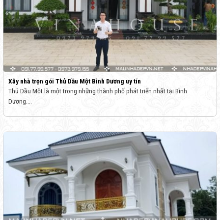
Xây nhà trọn gói Thủ Dầu Một Bình Dương uy tín
Thủ Dầu Một là một trong những thành phố phát triển nhất tại Bình
Dương....