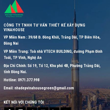
CÔNG TY TNHH TƯ VẤN THIẾT KẾ XÂY DỰNG
VINAHOUSE
VP Miền Nam :
39/68 Đ. Đồng Khởi, Trảng Dài, TP Biên Hòa,
Đồng Nai
VP Miền Trung:
Toà nhà VTECH BUILDING, đường Phạm Đình
Toái, TP Vinh, Nghệ An
Địa Chỉ Chính:
Số 19, Tổ 12, Khu phố 4B, Phường Trảng Dài,
tỉnh Đồng Nai.
Hotline:
0971.377.998
Email:
nhadepvinahousegreen@gmail.com
KẾT NỐI VỚI CHÚNG TÔI