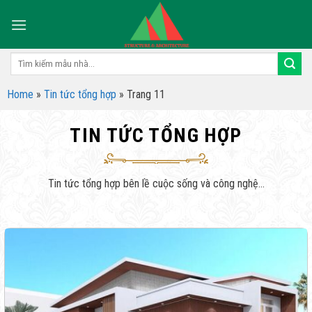
Skip
to
content
Tìm
kiếm:
Home
»
Tin tức tổng hợp
»
Trang 11
TIN TỨC TỔNG HỢP
Tin tức tổng hợp bên lề cuộc sống và công nghệ…