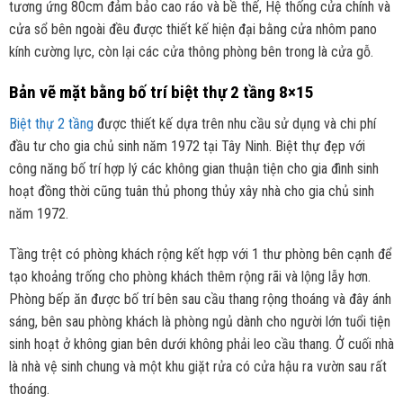
tương ứng 80cm đảm bảo cao ráo và bề thế, Hệ thống cửa chính và
cửa sổ bên ngoài đều được thiết kế hiện đại bằng cửa nhôm pano
kính cường lực, còn lại các cửa thông phòng bên trong là cửa gỗ.
Bản vẽ mặt bằng bố trí biệt thự 2 tầng 8×15
Biệt thự 2 tầng
được thiết kế dựa trên nhu cầu sử dụng và chi phí
đầu tư cho gia chủ sinh năm 1972 tại Tây Ninh. Biệt thự đẹp với
công năng bố trí hợp lý các không gian thuận tiện cho gia đình sinh
hoạt đồng thời cũng tuân thủ phong thủy xây nhà cho gia chủ sinh
năm 1972.
Tầng trệt có phòng khách rộng kết hợp với 1 thư phòng bên cạnh để
tạo khoảng trống cho phòng khách thêm rộng rãi và lộng lẫy hơn.
Phòng bếp ăn được bố trí bên sau cầu thang rộng thoáng và đây ánh
sáng, bên sau phòng khách là phòng ngủ dành cho người lớn tuổi tiện
sinh hoạt ở không gian bên dưới không phải leo cầu thang. Ở cuối nhà
là nhà vệ sinh chung và một khu giặt rửa có cửa hậu ra vườn sau rất
thoáng.