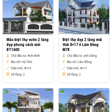
Mẫu biệt thự vườn 2 tầng
Biệt thự đẹp 2 tầng mái
đẹp phong cách mới
thái 8×17 ở Lâm Đồng
BT1600
M78
Chủ đầu tư:
Anh Bính
Chủ đầu tư:
anh Dũng
Địa chỉ:
Hà Tĩnh
Địa chỉ:
Lâm Đồng
Diện tích:
8×13
Diện tích:
8×17
Số tầng:
2
Số tầng:
2