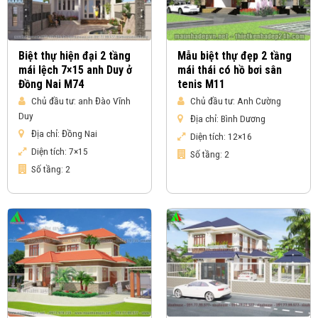
Biệt thự hiện đại 2 tầng
Mẫu biệt thự đẹp 2 tầng
mái lệch 7×15 anh Duy ở
mái thái có hồ bơi sân
Đồng Nai M74
tenis M11
Chủ đầu tư:
anh Đào Vĩnh
Chủ đầu tư:
Anh Cường
Duy
Địa chỉ:
Bình Dương
Địa chỉ:
Đồng Nai
Diện tích:
12×16
Diện tích:
7×15
Số tầng:
2
Số tầng:
2