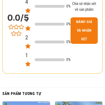
4
Chia sẻ nhận xét
0
%
về sản phẩm
0.0
/5
3
ĐÁNH GIÁ
0
%
VÀ NHẬN
2
XÉT
0
%
1
0
%
SẢN PHẨM TƯƠNG TỰ