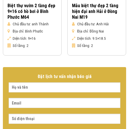
Biệt thự vườn 2 tầng đẹp
Mẫu biệt thự đẹp 2 tầng
9×16 có hồ bơi ở Bình
hiện đại anh Hải ở Đồng
Phước M64
Nai M19
Chủ đầu tư:
anh Thành
Chủ đầu tư:
Anh Hải
Địa chỉ:
Bình Phước
Địa chỉ:
Đồng Nai
Diện tích:
9×16
Diện tích:
9.5×18.5
Số tầng:
2
Số tầng:
2
Đặt lịch tư vấn nhận báo giá